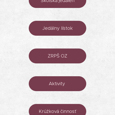
Školská jedáleň
Jedálny lístok
ZRPŠ OZ
Aktivity
Krúžková činnosť