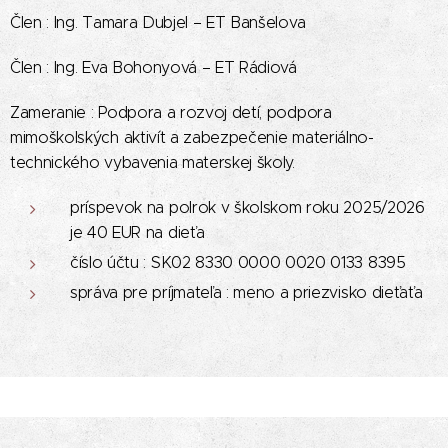
Člen : Ing. Tamara Dubjel – ET Banšelova
Člen : Ing. Eva Bohonyová – ET Rádiová
Zameranie : Podpora a rozvoj detí, podpora
mimoškolských aktivít a zabezpečenie materiálno-
technického vybavenia materskej školy.
príspevok na polrok v školskom roku 2025/2026
je 40 EUR na dieťa
číslo účtu : SK02 8330 0000 0020 0133 8395
správa pre príjmateľa : meno a priezvisko dieťaťa